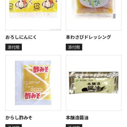
おろしにんにく
本わさびドレッシング
添付用
添付用
からし酢みそ
本醸造醬油