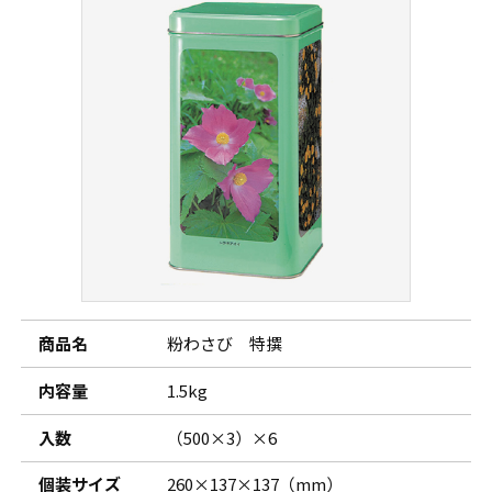
商品名
粉わさび 特撰
内容量
1.5kg
入数
（500×3）×6
個装サイズ
260×137×137（mm）