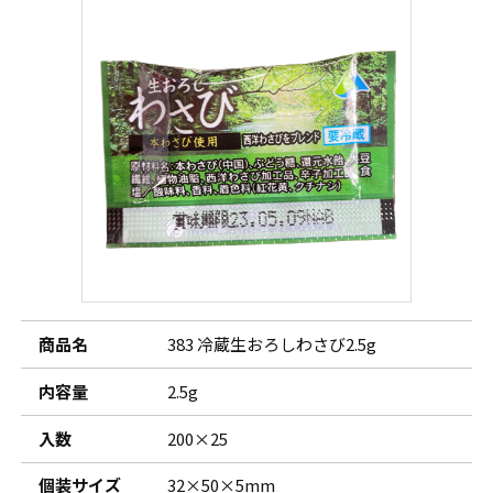
商品名
383 冷蔵生おろしわさび2.5g
内容量
2.5g
入数
200×25
個装サイズ
32×50×5mm